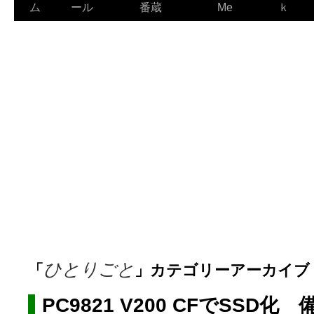
ン
ム
ール
番蔵
Me
ｋ
テ
ン
ツ
へ
ス
キ
ッ
プ
ひとりごと
「
」カテゴリーアーカイブ
PC9821 V200 CFでSSD化