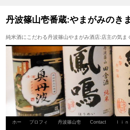
丹波篠山壱番蔵:やまがみのき
純米酒にこだわる丹波篠山やまがみ酒店:店主の気ま
コ
ホー
プロフィ
丹波篠山壱
Contact
ｌｉｎ