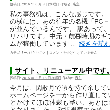
投稿日:
2016 年 6 月 9 日木曜日
作成者:
店主
私の事務机は、こんな感じです。 そう
の横には、あの往年の名機「PC
が並んでいるんです。 訳あって
リバリです。中元・歳暮時期のギ
ムが稼働しています …
続きを読
カテゴリー:
ひとりごと
|
PC9821
コメントを受け付けていません
V200
CF
で
サイト、リニューアル中です
SSD
化
投稿日:
2015 年 2 月 18 日水曜日
作成者:
店主
備
今月は、閑散月で暇を持て余して
忘
録
ホームページを一から作り直して
は
どかけてほぼ体裁も整い、あとは
となりました。 敵状視察のため