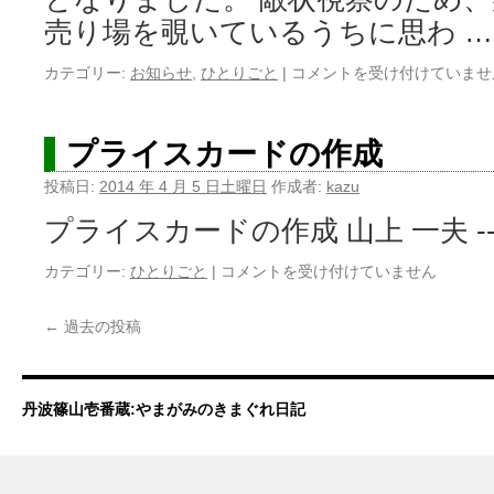
売り場を覗いているうちに思わ 
カテゴリー:
お知らせ
,
ひとりごと
|
サ
コメントを受け付けていませ
イ
ト、
リ
プライスカードの作成
ニ
ュ
投稿日:
2014 年 4 月 5 日土曜日
作成者:
kazu
ー
プライスカードの作成 山上 一夫 ‐‐‐
ア
ル
カテゴリー:
ひとりごと
|
プ
コメントを受け付けていません
中
ラ
で
イ
す。
←
過去の投稿
ス
は
カ
ー
ド
丹波篠山壱番蔵:やまがみのきまぐれ日記
の
作
成
は